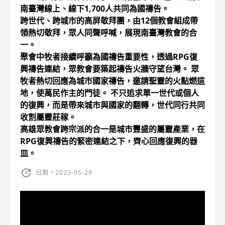
南臺灣線上、線下1,700人共同為國禱告。
跨世代、跨城市的高屏敬拜團，由12個教會組成帶
領熱切敬拜，眾人同聲呼喊，展現南臺灣教會的合
一。
聚會中牧者接續呼籲為國禱告重要性，透過RPG復
興禱告連結，眾教會要築起禱告火牆守望台灣。 眾
牧者熱切回應為城市國家禱告，邀請聖靈的火點燃這
地，使萬民作主的門徒。 不只追求單一世代或個人
的復興，而是帶來城市與國家的翻轉，世代同行共同
收割屬靈莊稼。
高雄眾教會跨宗派的合一是城市豐盛的屬靈產業，在
RPG復興禱告的緊密連結之下，齊心回應復興的器
皿。
日期・2023-05-29