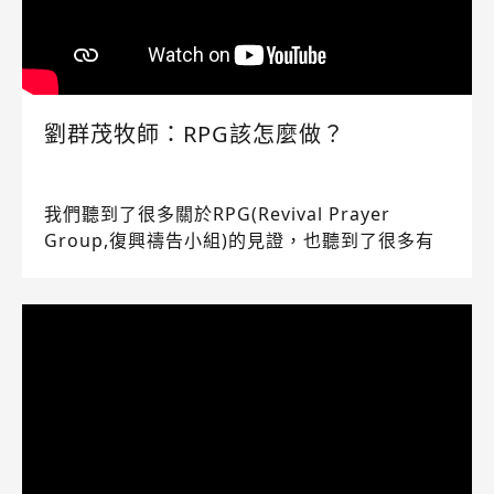
劉群茂牧師：RPG該怎麼做？
我們聽到了很多關於RPG(Revival Prayer
Group,復興禱告小組)的見證，也聽到了很多有
關RPG的《聖經》真理教導，但是RPG到底要怎
麼做呢？特別邀請到了士林靈糧堂的劉群茂牧師
來和大家分享。