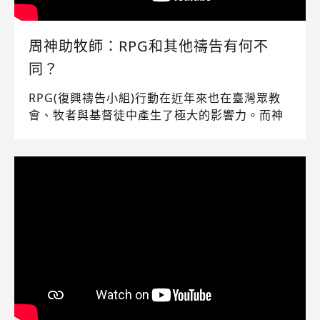
周神助牧師：RPG和其他禱告有何不
同？
RPG(復興禱告小組)行動在近年來也在臺灣眾教
會、牧者與基督徒中產生了極大的影響力。而神
在其中到底行了什麼奇妙呢？RPG又和其他的禱
告有何不同呢？《RPG復興禱告總動員》網路節
目首集內容，特別邀請了靈糧全球使徒性網絡主
席周神助牧師來和大家分享他的看見。