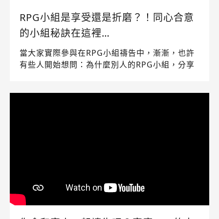
RPG小組是享受還是折磨？！同心合意
的小組秘訣在這裡…
當大家實際參與在RPG小組禱告中，漸漸，也許
有些人開始想問：為什麼別人的RPG小組，分享
起來都很美好。但自己在小組的感受卻常常覺得
疲憊折磨，甚至很想問要牧師，能不能換一組？
其實，這一切都從「心」開始…