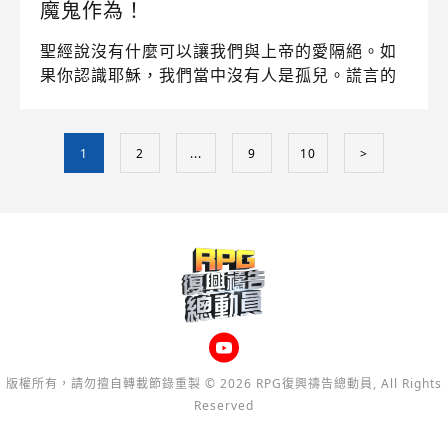
魔鬼作為！
聖經說沒有什麼可以讓我們與上帝的愛隔絕。如
果你認識耶穌，我們當中沒有人是孤兒。謊言的
靈會對你說，你不重要、上帝太忙了沒時間管
你，但真理是我們都是無條件深深被愛的，天父
渴望給我們祝福，此刻就來到祂面前！
1
2
...
9
10
>
版權所有，請勿擅自轉載節錄重製 © 2026 RPG復興禱告總動員, All Rights
Reserved