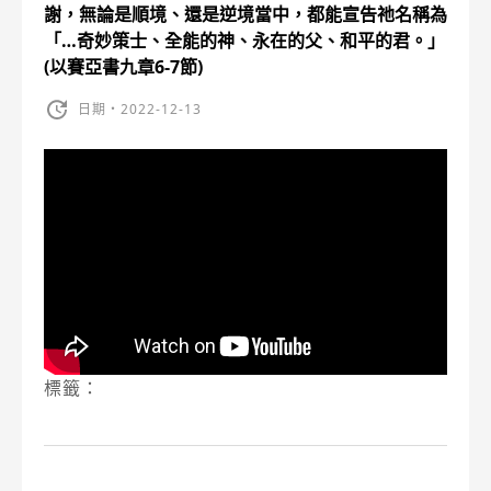
謝，無論是順境、還是逆境當中，都能宣告祂名稱為
「…奇妙策士、全能的神、永在的父、和平的君。」
(以賽亞書九章6-7節)
日期・2022-12-13
標籤：