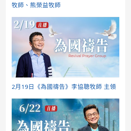
牧師、熊榮益牧師
2月19日《為國禱告》李協聰牧師 主領