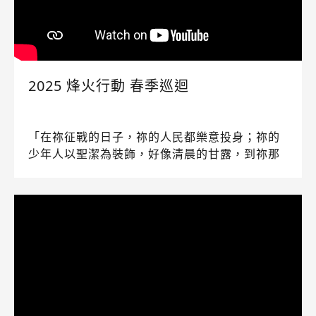
2025 烽火行動 春季巡迴
「在祢征戰的日子，祢的人民都樂意投身；祢的
少年人以聖潔為裝飾，好像清晨的甘露，到祢那
裡。」— 詩篇110:3