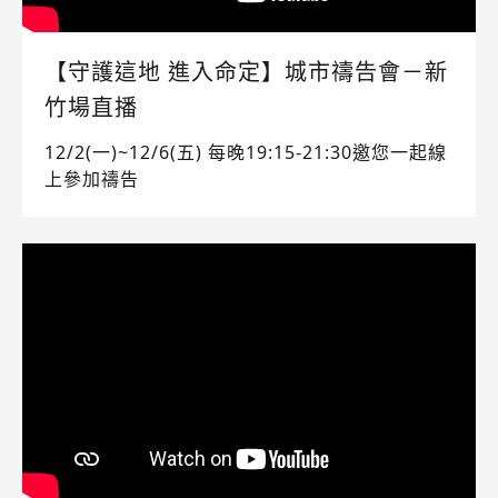
【守護這地 進入命定】城市禱告會－新
竹場直播
12/2(一)~12/6(五) 每晚19:15-21:30邀您一起線
上參加禱告