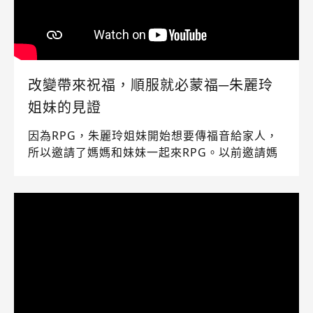
改變帶來祝福，順服就必蒙福─朱麗玲
姐妹的見證
因為RPG，朱麗玲姐妹開始想要傳福音給家人，
所以邀請了媽媽和妹妹一起來RPG。以前邀請媽
媽禱告，她都不太願意，後來因為妹妹的加入，
她就比較願意加入RPG，接著逐漸感受到媽媽的
心靜下來了…她們都還不是基督徒時，就開口願
意為她禱告