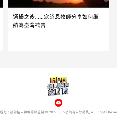
選舉之後……寇紹恩牧師分享如何繼
續為臺灣禱告
所有，請勿擅自轉載節錄重製 © 2026 RPG復興禱告總動員, All Rights Reser