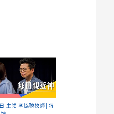
5日 主領 李協聰牧師│每
近神