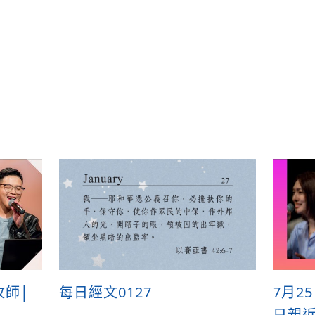
py
nk
牧師│
每日經文0127
7月2
日親