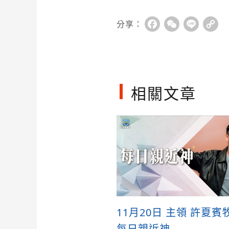
分享：
Facebook
WeChat
Line
Co
Li
相關文章
11月20日 主領 許夏賓
每日親近神