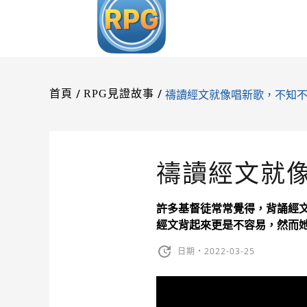
/
/
禱讀經文就像唱新歌，不知不
首頁
RPG見證故事
禱讀經文就
許多基督徒常常覺得，背誦經文
經文背起來更是不容易，然而
日期・2022-03-25