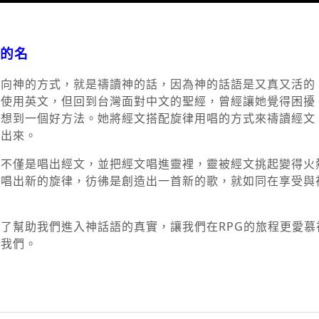
的名
向神的方式，就是禱讀神的話，因為神的話語是又真又活的。
都使用英文，但回到台灣面對中文的聖經，曾經讓她覺得困擾
，想到一個好方法。她將經文搭配旋律用唱的方式來禱讀經文
告出來。
她不僅是唱出經文，並把經文唱進靈裡，靈被經文挑起變得火
又唱出新的旋律，彷彿是創造出一首新的歌，就如同在享受與
了幫助我們進入神話語的真實，讓我們在RPG的旅程更愛慕
助我們。