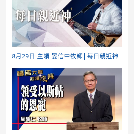
8月29日 主領 晏信中牧師│每日親近神