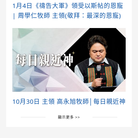
1月4日《禱告大軍》領受以斯帖的恩寵
| 周學仁牧師 主領(敬拜：最深的恩寵)
10月30日 主領 高永旭牧師│每日親近神
顯示更多 >>