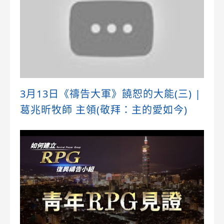
3月13日《禱告大軍》饒恕的大能(三) |
葛兆昕牧師 主領(敬拜：主的愛如今)