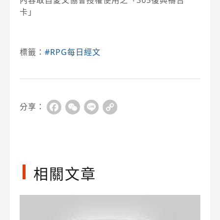
內容取自愛文協會授權使用之「365復興禱告
卡」
標籤：
#RPG每日經文
分享：
Facebook
WeChat
Line
Copy
Link
相關文章