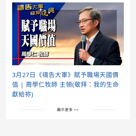
3月27日《禱告大軍》賦予職場天國價
值 | 周學仁牧師 主領(敬拜：我的生命
獻給祢)
顯示更多 >>