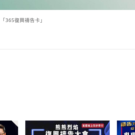
「365復興禱告卡」
py
nk