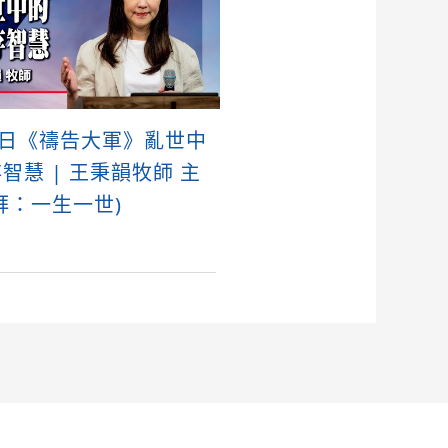
5日《禱告大軍》亂世中
智慧 | 王秉韻牧師 主
拜：一生一世)