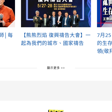
牧師│每
【熊熊烈焰 復興禱告大會】一
7月2
起為我們的城市、國家禱告
的生存
領(敬
顯示更多 >>