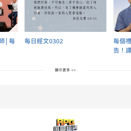
牧師│每
每日經文0302
每個禮
告！譚
顯示更多 >>