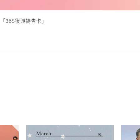
「365復興禱告卡」
py
nk