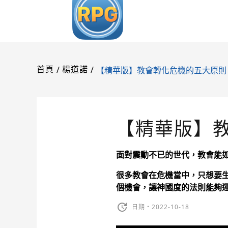
/
/
【精華版】教會轉化危機的五大原則 
首頁
楊道諾
【精華版】教
面對震動不已的世代，教會能
很多教會在危機當中，只想要
個機會，讓神國度的法則能夠
日期・2022-10-18