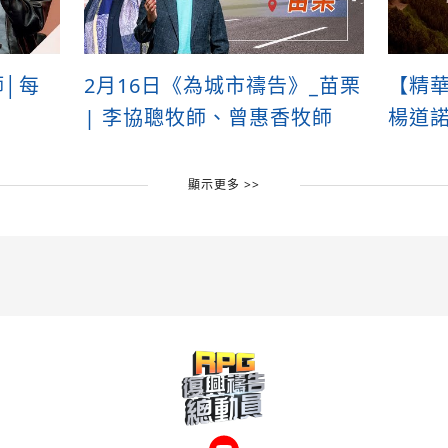
師│每
2月16日《為城市禱告》_苗栗
【精華
| 李協聰牧師、曾惠香牧師
楊道
顯示更多 >>