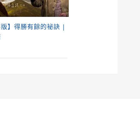
版】得勝有餘的祕訣 |
諾