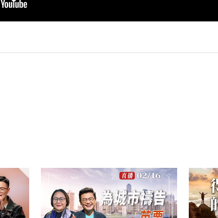
py
nk