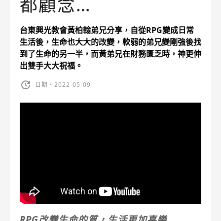
都顧念…
台東興光教會黃柏翰弟兄分享，自從RPG變成日常
生活後，生命也大大的改變，軟弱的弟兄變剛強後找
到了生命的另一半，而黃弟兄在財務匱乏時，神更伸
出雙手大大祝福。
日期・2022-05-09
RPG
改變生命的質，生活更加喜樂