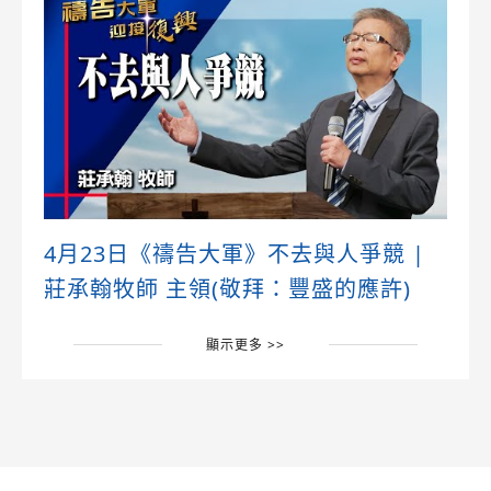
4月23日《禱告大軍》不去與人爭競 |
莊承翰牧師 主領(敬拜：豐盛的應許)
顯示更多 >>