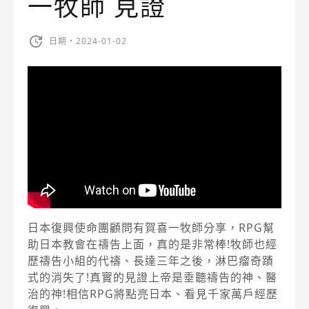
一牧師 見證
日期・2024-01-02
日本復興使命團顧問有賀喜一牧師分享，RPG幫
助日本教會在禱告上面，真的是非常棒!牧師也經
歷禱告小組的代禱、長達三年之後，淋巴瘤奇蹟
式的消失了!真實的見證上帝是垂聽禱告的神、醫
治的神!相信RPG將點亮日本、看見千家萬戶經歷