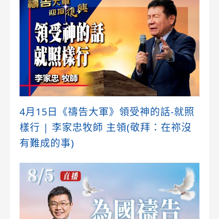
4月15日《禱告大軍》領受神的話-就照
樣行 | 李家忠牧師 主領(敬拜：在祢沒
有難成的事)