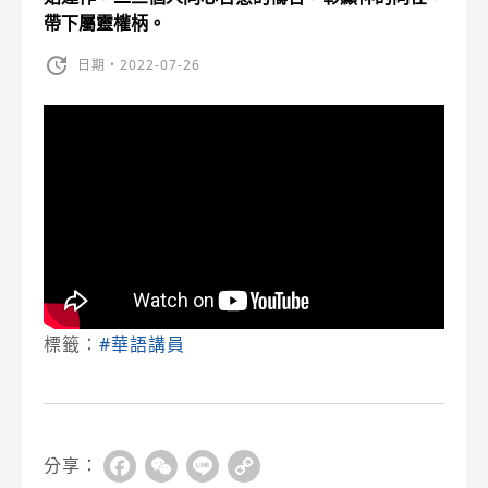
帶下屬靈權柄。
日期・2022-07-26
標籤：
#華語講員
分享：
Facebook
WeChat
Line
Copy