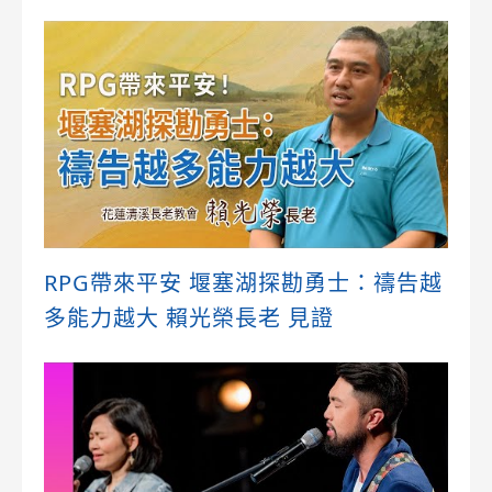
RPG帶來平安 堰塞湖探勘勇士：禱告越
多能力越大 賴光榮長老 見證