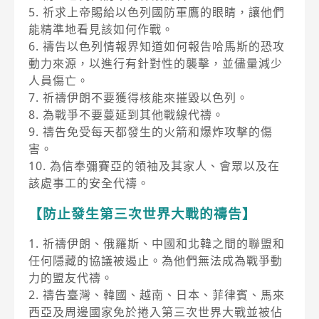
5. 祈求上帝賜給以色列國防軍鷹的眼睛，讓他們
能精準地看見該如何作戰。
6. 禱告以色列情報界知道如何報告哈馬斯的恐攻
動力來源，以進行有針對性的襲擊，並儘量減少
人員傷亡。
7. 祈禱伊朗不要獲得核能來摧毀以色列。
8. 為戰爭不要蔓延到其他戰線代禱。
9. 禱告免受每天都發生的火箭和爆炸攻擊的傷
害。
10. 為信奉彌賽亞的領袖及其家人、會眾以及在
該處事工的安全代禱。
【防止發生第三次世界大戰的禱告】
1. 祈禱伊朗、俄羅斯、中國和北韓之間的聯盟和
任何隱藏的協議被遏止。為他們無法成為戰爭動
力的盟友代禱。
2. 禱告臺灣、韓國、越南、日本、菲律賓、馬來
西亞及周邊國家免於捲入第三次世界大戰並被佔