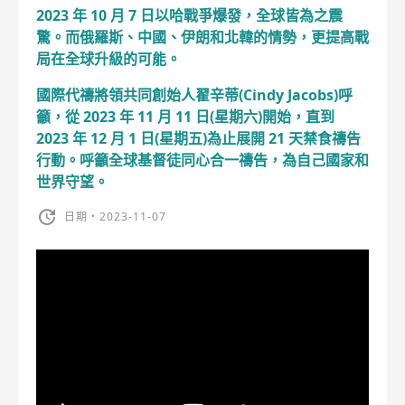
2023 年 10 月 7 日以哈戰爭爆發，全球皆為之震
驚。而俄羅斯、中國、伊朗和北韓的情勢，更提高戰
局在全球升級的可能。
國際代禱將領共同創始人翟辛蒂(Cindy Jacobs)呼
籲，從 2023 年 11 月 11 日(星期六)開始，直到
2023 年 12 月 1 日(星期五)為止展開 21 天禁食禱告
行動。呼籲全球基督徒同心合一禱告，為自己國家和
世界守望。
日期・2023-11-07