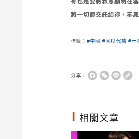
祢也是要將救恩顯明在雲
將一切都交託給祢，奉靠
標籤：
#中國
#國度代禱
#土
分享：
Facebook
WeChat
Line
Co
Li
相關文章