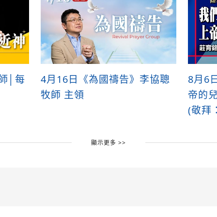
牧師│每
4月16日《為國禱告》李協聰
8月6
牧師 主領
帝的兒
(敬拜
顯示更多 >>