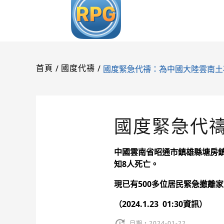
/
/
國度緊急代禱：為中國大陸雲南土
首頁
國度代禱
國度緊急代
中國雲南省昭通市鎮雄縣塘房鎮
知8人死亡。
現已有500多位居民緊急撤離
（2024.1.23 01:30資訊）
日期・2024-01-22