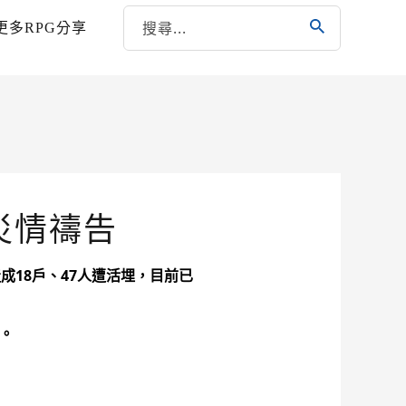
更多RPG分享
災情禱告
成18戶、47人遭活埋，目前已
。