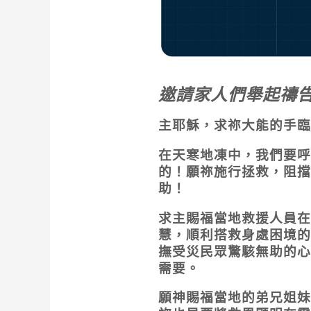
邀請家人們舉起禱
主耶穌，求祢大能的手臨
在天寒地凍中，我們要呼
的！願祢施行拯救，阻擋
助！
求主賜福當地救援人員在
慧，順利搭救身處困境的
撫受災民眾驚駭無助的心
需要。
願神賜福當地的弟兄姐妹