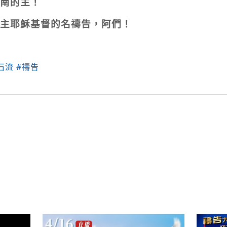
南的主！
主耶穌基督的名禱告，阿們！
石流
#禱告
py
nk