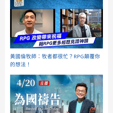
黃國倫牧師：牧者都很忙？RPG顛覆你
的想法！