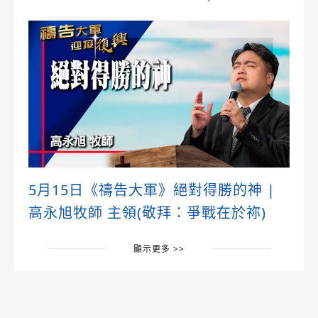
5月15日《禱告大軍》絕對得勝的神 |
高永旭牧師 主領(敬拜：爭戰在於祢)
顯示更多 >>