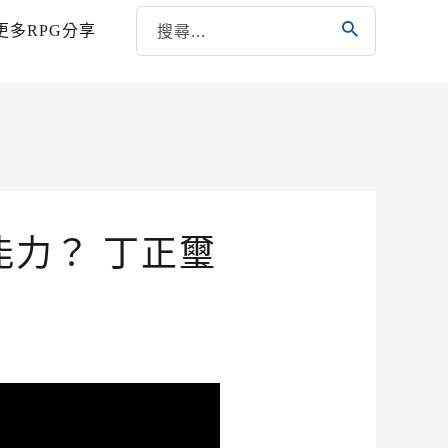
更多RPG分享
力？ 丁正璽