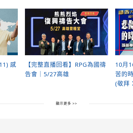
1) 感
【完整直播回看】RPG為國禱
10月
告會｜5/27高雄
苦的時
(敬拜
顯示更多 >>