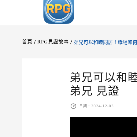
/
/
弟兄可以和睦同居！職場如何
首頁
RPG見證故事
弟兄可以和
弟兄 見證
日期・2024-12-03