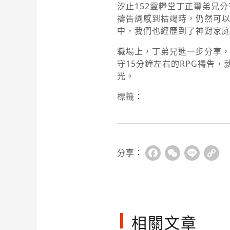
汐止152靈糧堂丁正璽弟兄
禱告詞感到枯竭時，仍然可以
中，我們也經歷到了神對家
職場上，丁弟兄進一步分享，
守15分鐘左右的RPG禱告
光。
標籤：
分享：
Facebook
WeChat
Line
Co
Li
相關文章