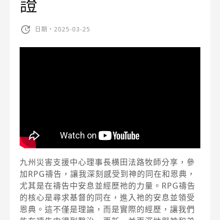
證
日期・2025-03-25
九州災害支援中心理事長横田法路牧師分享，參
加RPG禱告，讓我深刻感受到神的同在和恩典，
尤其是在禱告中安息並經歷祂的力量。RPG禱告
的核心是尋求基督的同在，進入祂的安息並領受
恩典。這不僅是理論，而是實際的經歷，讓我們