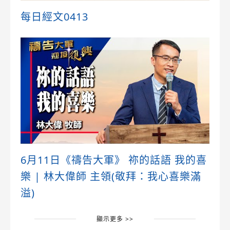
每日經文0413
6月11日《禱告大軍》 祢的話語 我的喜
樂 | 林大偉師 主領(敬拜：我心喜樂滿
溢)
顯示更多 >>