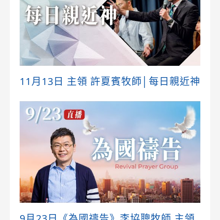
11月13日 主領 許夏賓牧師│每日親近神
9月23日《為國禱告》李協聰牧師 主領