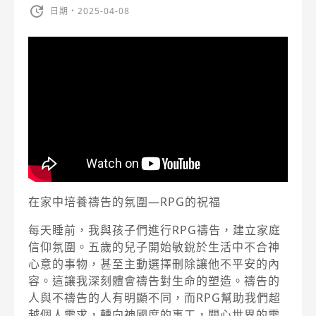
日期・2025-04-08
在家中培養禱告的氛圍—RPG的祝福
每天睡前，我與孩子們進行RPG禱告，建立家庭
信仰氛圍。五歲的兒子開始敏銳於生活中不合神
心意的事物，甚至主動選擇刪除讓他不平安的內
容。這讓我深刻體會禱告對生命的塑造。禱告的
人與不禱告的人有明顯不同，而RPG幫助我們超
越個人需求，轉向神國度的事工，關心世界的需