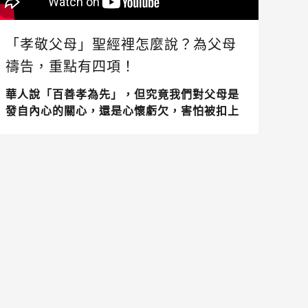
「孝敬父母」聖經裡怎麼說？為父母
禱告，重點有四項！
華人說「百善孝為先」，但究竟我們對父母是
發自內心的關心，還是心懷虧欠，害怕被扣上
「不孝」的大帽子？關於孝順父母，聖經是如
何教導，該怎麼做才是合神心意，又該怎麼為
著未信主的父母禱告呢？