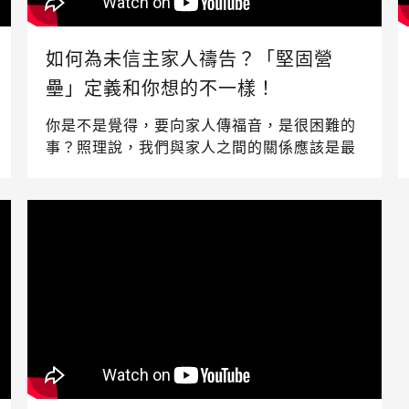
如何為未信主家人禱告？「堅固營
壘」定義和你想的不一樣！
你是不是覺得，要向家人傳福音，是很困難的
事？照理說，我們與家人之間的關係應該是最
親密、最無話不談的。但，往往家人卻成為我
們最難談福音、最難傳福音的對象。究竟是什
麼攔阻了神要給家庭的祝福呢？