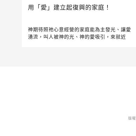
用「愛」建立起復興的家庭！
神期待照祂心意經營的家庭能為主發光、讓愛
湧流，叫人被神的光、神的愛吸引，來就近
神，並將榮耀歸給祂。這就是神對家庭婚姻的
心意！透過RPG，神要來修復”關係”，好叫我
們能回到起初上帝創造的心意裡…
版權