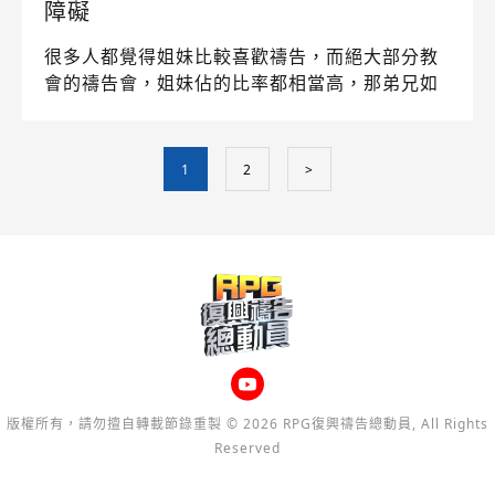
障礙
很多人都覺得姐妹比較喜歡禱告，而絕大部分教
會的禱告會，姐妹佔的比率都相當高，那弟兄如
何跨出這一步進到禱告生活中呢？在士林靈糧堂
裡，就有弟兄們在進入RPG(復興禱告小組)之
後，有很大的突破。這次再度邀請了劉群茂牧師
1
2
>
來和我們分享這件令人十分興奮的事！
版權所有，請勿擅自轉載節錄重製 © 2026 RPG復興禱告總動員, All Rights
Reserved