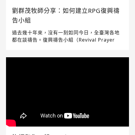
劉群茂牧師分享：如何建立RPG復興禱
告小組
過去幾十年來，沒有一刻如同今日，全臺灣各地
都在談禱告。復興禱告小組（Revival Prayer
Group, RPG）是神的運動，是上帝的浪潮，基
督徒要做的，就是跟著聖靈迎上去，乘風破浪。