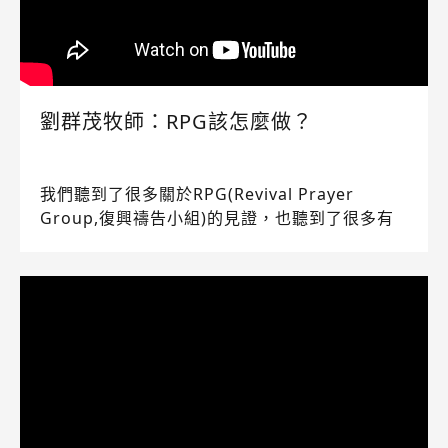
劉群茂牧師：RPG該怎麼做？
我們聽到了很多關於RPG(Revival Prayer
Group,復興禱告小組)的見證，也聽到了很多有
關RPG的《聖經》真理教導，但是RPG到底要怎
麼做呢？特別邀請到了士林靈糧堂的劉群茂牧師
來和大家分享。