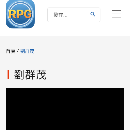
/
劉群茂
首頁
劉群茂