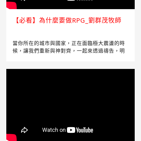
【必看】為什麼要做RPG_劉群茂牧師
當你所在的城市與國家，正在面臨極大震盪的時
候，讓我們重新與神對齊，一起來透過禱告，明
白祂的心意，加入祂的計劃！ 禱告就是為主預備
道路，預備屬靈的氣氛，就必看見神國的豐盛彰
顯，使我們也成為有能力的宣教者，進入社區和
職場。 讓劉群茂牧師來和我們一起分享「 為什麼
要做RPG」及和您分享從主禱文出發的「RPG架
構」