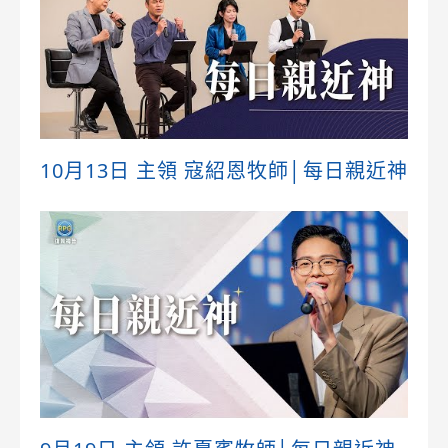
10月13日 主領 寇紹恩牧師│每日親近神