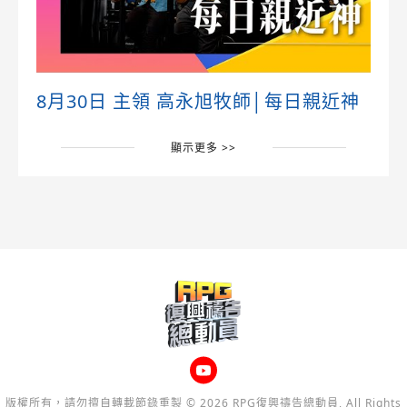
8月30日 主領 高永旭牧師│每日親近神
顯示更多 >>
版權所有，請勿擅自轉載節錄重製 © 2026 RPG復興禱告總動員, All Rights