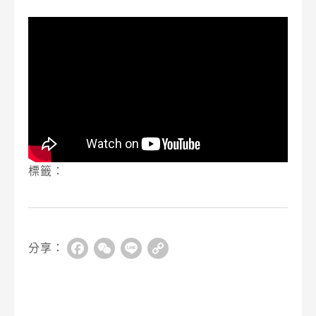
標籤：
分享：
Facebook
WeChat
Line
Copy
Link