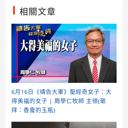
相關文章
6月16日《禱告大軍》聖經奇女子：大
得美福的女子 | 周學仁牧師 主領(敬
拜：香膏的玉瓶)