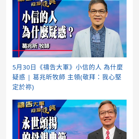
5月30日《禱告大軍》小信的人 為什麼
疑惑 | 葛兆昕牧師 主領(敬拜：我心堅
定於祢)