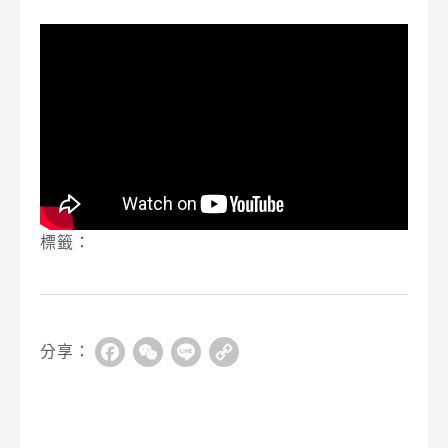
標籤：
分享：
Facebook
WeChat
Line
Copy
Link