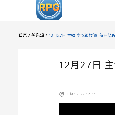
/
/
12月27日 主領 李協聰牧師│每日親
首頁
琴與爐
12月27日
日期・2022-12-27