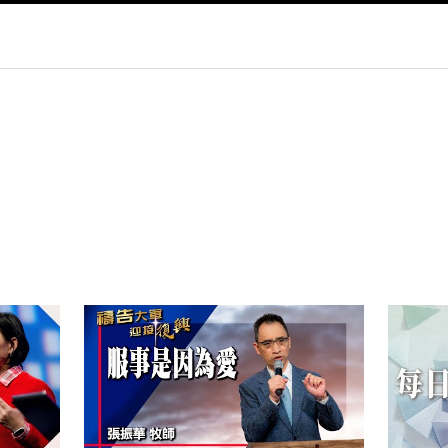
py
nk