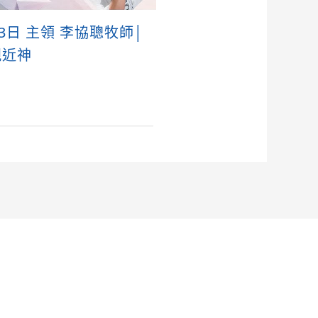
23日 主領 李協聰牧師│
親近神