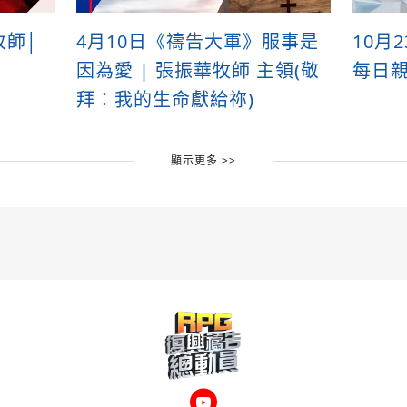
牧師│
4月10日《禱告大軍》服事是
10月
因為愛 | 張振華牧師 主領(敬
每日
拜：我的生命獻給祢)
顯示更多 >>