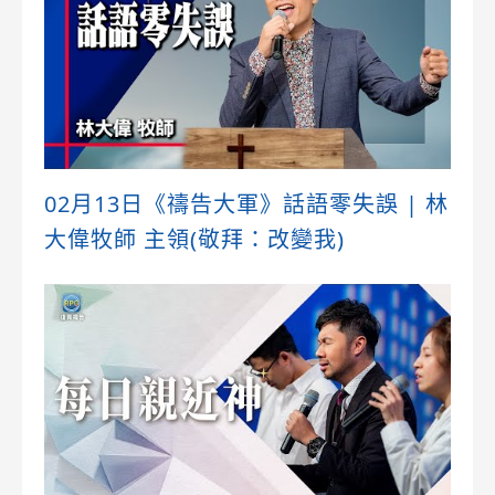
02月13日《禱告大軍》話語零失誤 | 林
大偉牧師 主領(敬拜：改變我)