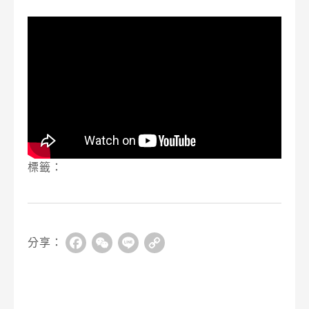
標籤：
分享：
Facebook
WeChat
Line
Copy
Link