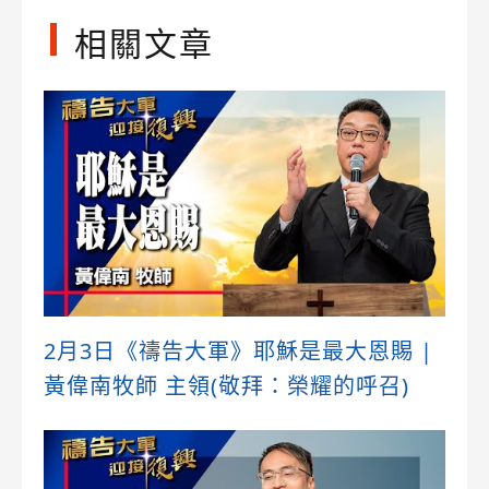
相關文章
2月3日《禱告大軍》耶穌是最大恩賜 |
黃偉南牧師 主領(敬拜：榮耀的呼召)