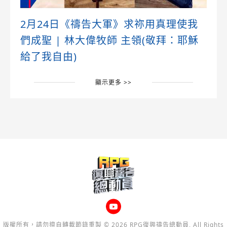
2月24日《禱告大軍》求祢用真理使我
們成聖 | 林大偉牧師 主領(敬拜：耶穌
給了我自由)
顯示更多 >>
版權所有，請勿擅自轉載節錄重製 © 2026 RPG復興禱告總動員, All Rights