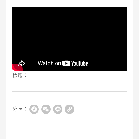
標籤：
分享：
Facebook
WeChat
Line
Copy
Link