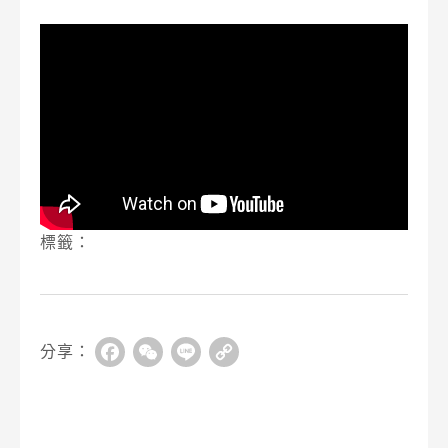
標籤：
分享：
Facebook
WeChat
Line
Copy
Link