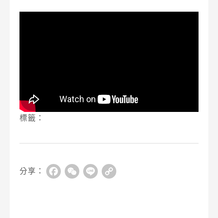
標籤：
分享：
Facebook
WeChat
Line
Copy
Link