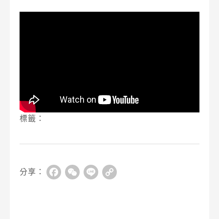
標籤：
分享：
Facebook
WeChat
Line
Copy
Link