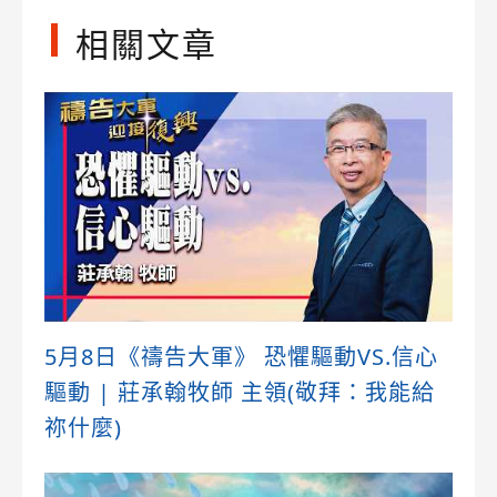
相關文章
5月8日《禱告大軍》 恐懼驅動VS.信心
驅動 | 莊承翰牧師 主領(敬拜：我能給
祢什麼)