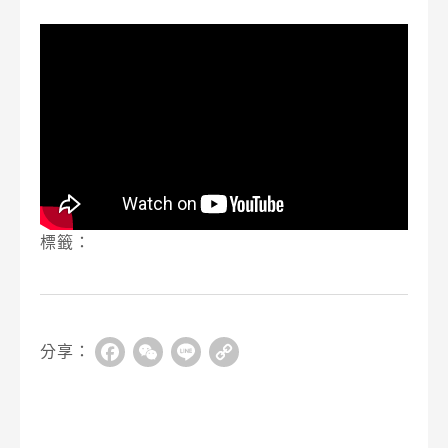
標籤：
分享：
Facebook
WeChat
Line
Copy
Link