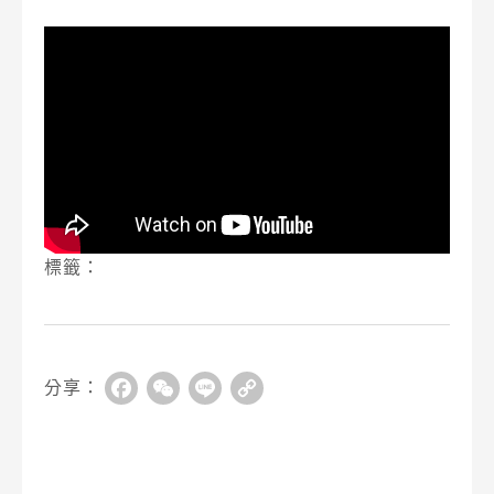
標籤：
分享：
Facebook
WeChat
Line
Copy
Link