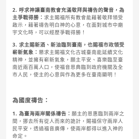
2. 呼求神讓臺南教會充滿敬拜與禱告的聲音，為
主爭戰得勝：
求主賜福所有教會能藉著敬拜領受
啟示，藉著禱告明白神的心意，在面對城市中廟
宇文化時，可以經歷爭戰得勝！
3. 求主賜新酒、新油臨到臺南，也賜福市政領受
嶄新氣象：
懇求主賜福文化古城臺南能延續文化
精神，並擁有嶄新氣象，願主平安、喜樂臨至臺
南近兩百萬人口，使福音恩典臨到政府機關及全
市人民，使主的心意與作為更多在臺南顯明！
為國度禱告：
1. 為臺海兩岸關係禱告：
願主的恩惠臨到兩岸之
間，挪去所有從人而來的詭計，賜福保守兩岸人
民平安，透過福音廣傳，使兩岸都得以進入神的
命定。