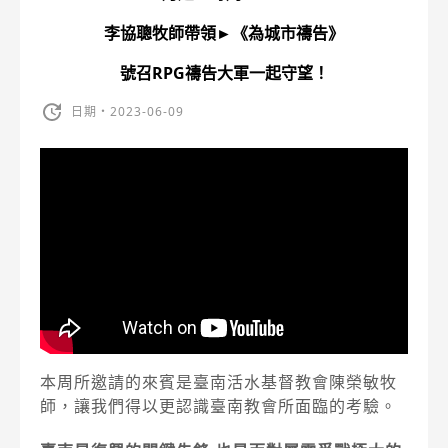
李協聰牧師帶領►《為城市禱告》
號召RPG禱告大軍一起守望！
日期・2023-06-09
本周所邀請的來賓是臺南活水基督教會陳榮敏牧
師，讓我們得以更認識臺南教會所面臨的考驗。