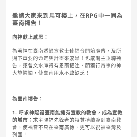
邀請大家來到馬可樓上，在RPG中一同為
臺南禱告！
向神獻上感恩：
為著神在臺南透過宣教士使福音開始廣傳，及所
賜下重要的命定與計畫來感恩！也感謝主垂聽禱
告，讓曾文水庫得有恩雨挹注，願獨行奇事的神
大施憐憫，使臺南用水不致缺乏！
為臺南禱告：
1. 呼求神賜福臺南能擁有宣教的教會，成為宣教
的城市：
求主賜福先鋒者的特質持續臨到臺南教
會，使福音不只在臺南廣傳，更可以祝福臺灣及
列國！