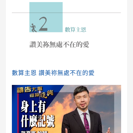
數算主恩 讚美祢無處不在的愛