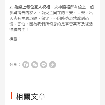
2. 為線上每位家人祝福：
求神賜福所有線上一起
參與禱告的家人，領受主同在的平安、喜樂，出
入皆有主恩環繞、保守，不因時勢環境感到恐
慌、害怕，因為我們所倚靠的是掌管萬有及復活
得勝的主！
標籤：
分享：
Facebook
WeChat
Line
Copy
Link
相關文章