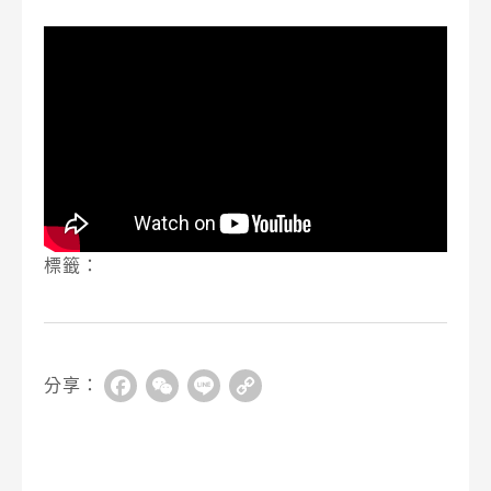
標籤：
分享：
Facebook
WeChat
Line
Copy
Link