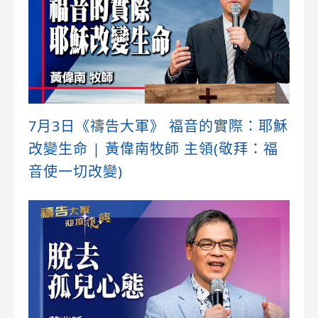
7月3日《禱告大軍》 福音的實際：耶穌
改變生命 | 黃偉南牧師 主領(敬拜：福
音使一切改變)