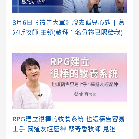
8月6日《禱告大軍》脫去孤兒心態 | 葛
兆昕牧師 主領(敬拜：名分祢已賜給我)
RPG建立很棒的牧養系統 也讓禱告容易
上手 慕道友經歷神 蔡奇香牧師 見證