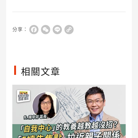
分享：
Facebook
WeChat
Line
Copy
Link
相關文章