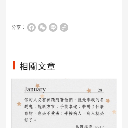
分享：
Facebook
WeChat
Line
Copy
Link
相關文章