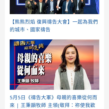
【熊熊烈焰 復興禱告大會】一起為我們
的城市、國家禱告
5月5日《禱告大軍》母親的喜樂從何而
來 | 王秉韻牧師 主領(敬拜：祢使我歡