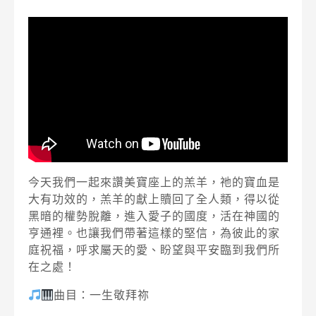
今天我們一起來讚美寶座上的羔羊，祂的寶血是
大有功效的，羔羊的獻上贖回了全人類，得以從
黑暗的權勢脫離，進入愛子的國度，活在神國的
亨通裡。也讓我們帶著這樣的堅信，為彼此的家
庭祝福，呼求屬天的愛、盼望與平安臨到我們所
在之處！
曲目：一生敬拜祢