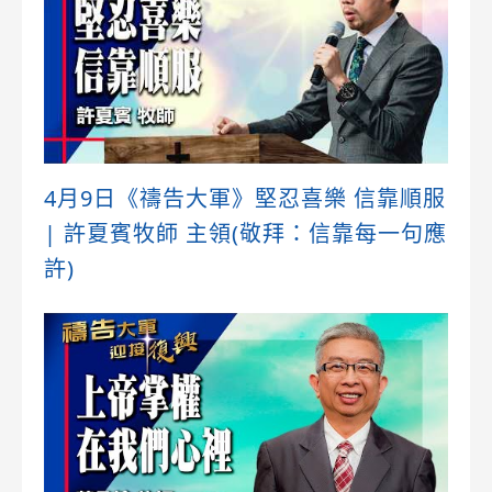
4月9日《禱告大軍》堅忍喜樂 信靠順服
| 許夏賓牧師 主領(敬拜：信靠每一句應
許)