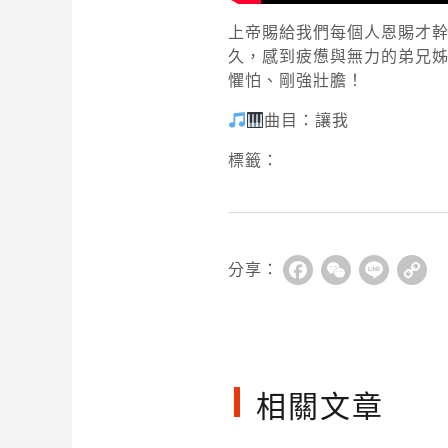
上帝賜給我們每個人恩賜才
久，感到疲憊與無力的弟兄
懼怕、剛強壯膽！
曲目：讓我
標籤：
分享：
Facebook
WeChat
Line
Co
Li
相關文章