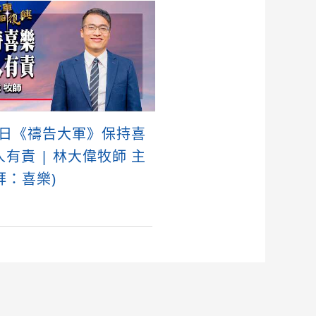
8日《禱告大軍》保持喜
人有責 | 林大偉牧師 主
拜：喜樂)