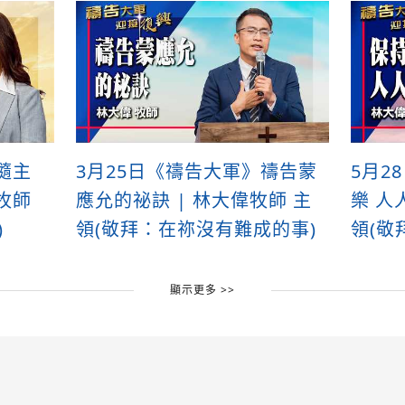
隨主
3月25日《禱告大軍》禱告蒙
5月2
牧師
應允的祕訣 | 林大偉牧師 主
樂 人
)
領(敬拜：在祢沒有難成的事)
領(敬
顯示更多 >>