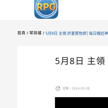
/
/
5月8日 主領 許夏賓牧師│每日親近
首頁
琴與爐
5月8日 主
日期・2024-05-08