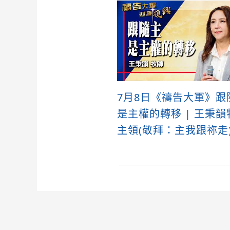
7月8日《禱告大軍》跟
是主權的轉移 | 王秉韻
主領(敬拜：主我跟祢走