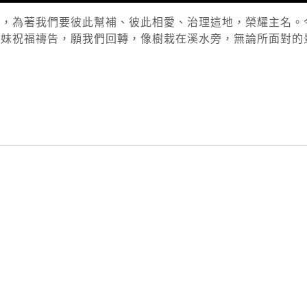
幹，為著我們要彼此幫補、彼此相愛、治理這地，榮耀主名。
姊妹祝福禱告，願我們回轉，像樹栽在溪水旁，無論所面對的
py
nk