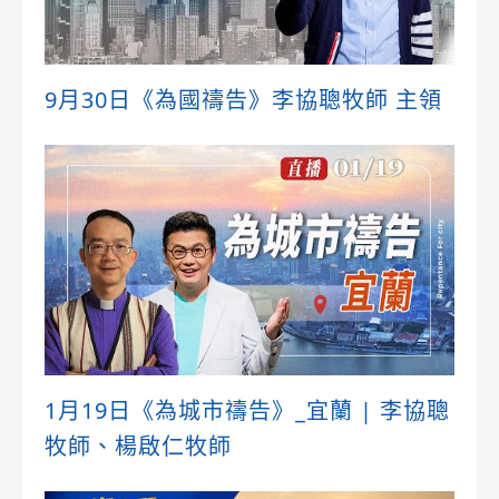
9月30日《為國禱告》李協聰牧師 主領
1月19日《為城市禱告》_宜蘭 | 李協聰
牧師、楊啟仁牧師