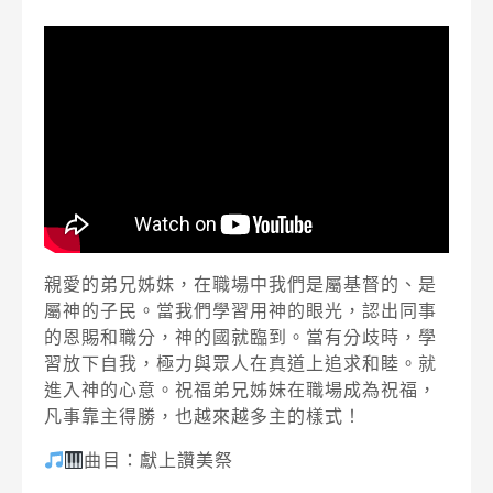
親愛的弟兄姊妹，在職場中我們是屬基督的、是
屬神的子民。當我們學習用神的眼光，認出同事
的恩賜和職分，神的國就臨到。當有分歧時，學
習放下自我，極力與眾人在真道上追求和睦。就
進入神的心意。祝福弟兄姊妹在職場成為祝福，
凡事靠主得勝，也越來越多主的樣式！
曲目：獻上讚美祭