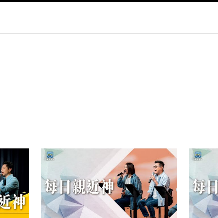
py
nk