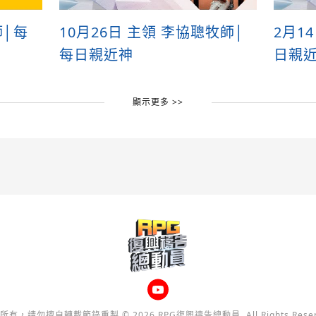
師│每
10月26日 主領 李協聰牧師│
2月1
每日親近神
日親
顯示更多 >>
所有，請勿擅自轉載節錄重製 © 2026 RPG復興禱告總動員, All Rights Reser