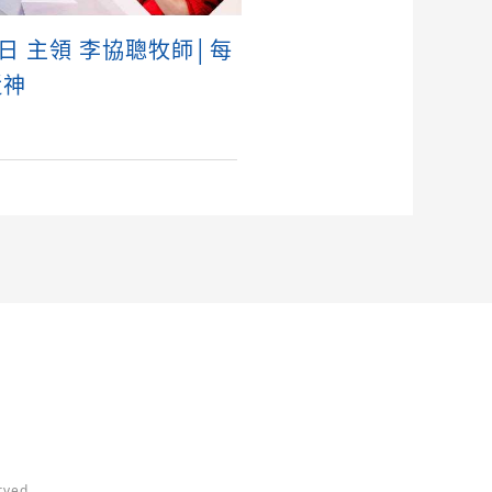
4日 主領 李協聰牧師│每
近神
ved