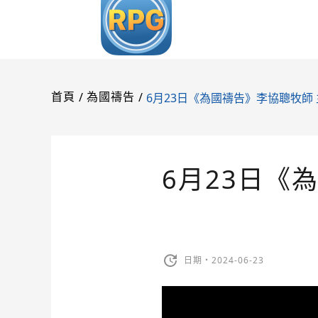
/
/
6月23日《為國禱告》李協聰牧師
首頁
為國禱告
6月23日《
日期・2024-06-23