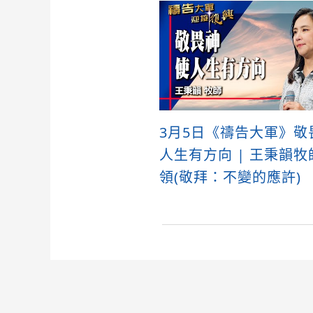
3月5日《禱告大軍》敬
人生有方向 | 王秉韻牧
領(敬拜：不變的應許)