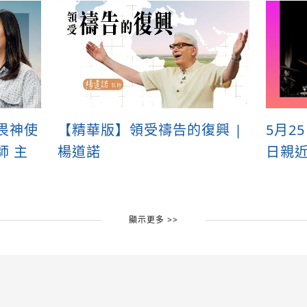
畏神使
【精華版】領受禱告的復興 |
5月2
師 主
楊道諾
日親
顯示更多 >>