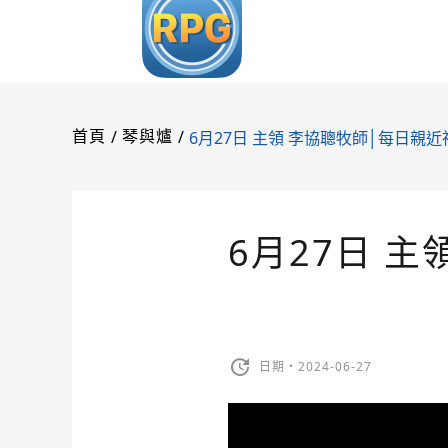
/
/
6月27日 主領 李協聰牧師│每日親近
首頁
琴與爐
6月27日 
日期・2024-06-27