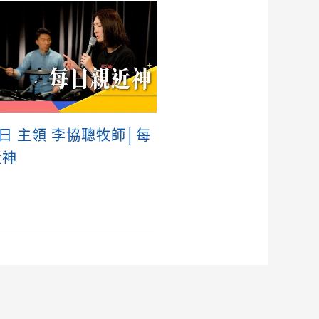
5日 主領 李協聰牧師│每
近神