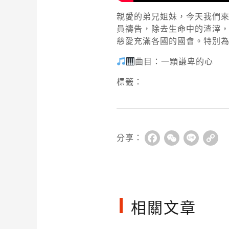
親愛的弟兄姐妹，今天我們
員禱告，除去生命中的渣滓
慈愛充滿各國的國會。特別
曲目：一顆謙卑的心
標籤：
分享：
Facebook
WeChat
Line
Co
Li
相關文章