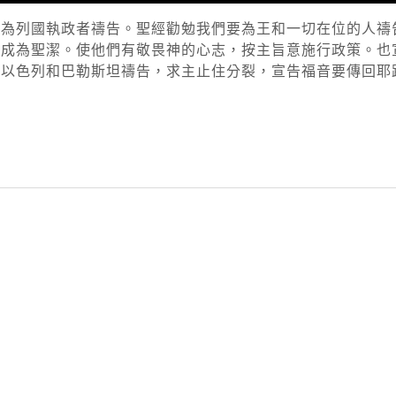
來為列國執政者禱告。聖經勸勉我們要為王和一切在位的人禱
，成為聖潔。使他們有敬畏神的心志，按主旨意施行政策。也
為以色列和巴勒斯坦禱告，求主止住分裂，宣告福音要傳回耶
py
nk