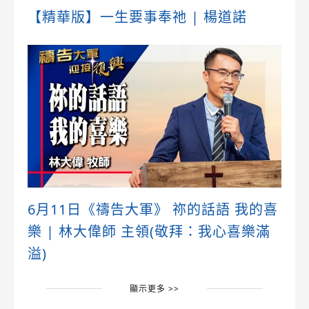
【精華版】一生要事奉祂 | 楊道諾
6月11日《禱告大軍》 祢的話語 我的喜
樂 | 林大偉師 主領(敬拜：我心喜樂滿
溢)
顯示更多 >>