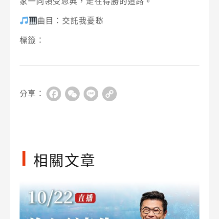
家一同領受恩典，走在得勝的道路。
曲目：交託我憂愁
標籤：
分享：
Facebook
WeChat
Line
Copy
Link
相關文章