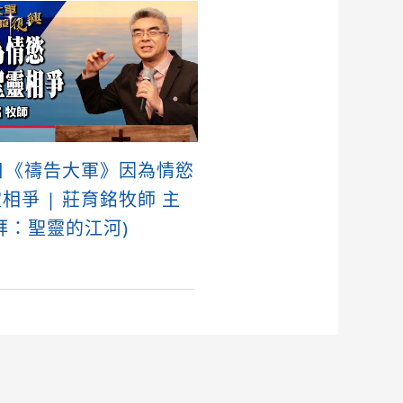
日《禱告大軍》因為情慾
相爭 | 莊育銘牧師 主
拜：聖靈的江河)