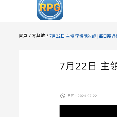
/
/
7月22日 主領 李協聰牧師│每日親近
首頁
琴與爐
7月22日 
日期・2024-07-22