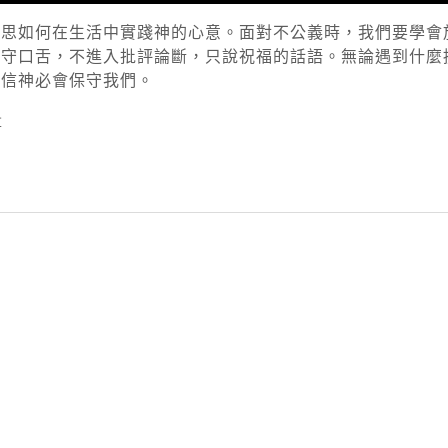
省思如何在生活中實踐神的心意。面對不公義時，我們要學會
謹守口舌，不進入批評論斷，只說祝福的話語。無論遇到什麼
相信神必會保守我們。
量
py
nk