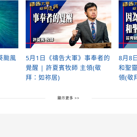
葵颱風
5月1日《禱告大軍》事奉者的
8月8
覺醒 | 許夏賓牧師 主領(敬
和聖靈
拜：如祢居)
領(敬
顯示更多 >>