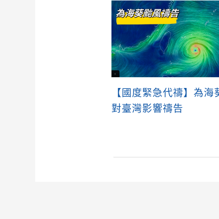
【國度緊急代禱】為海
對臺灣影響禱告